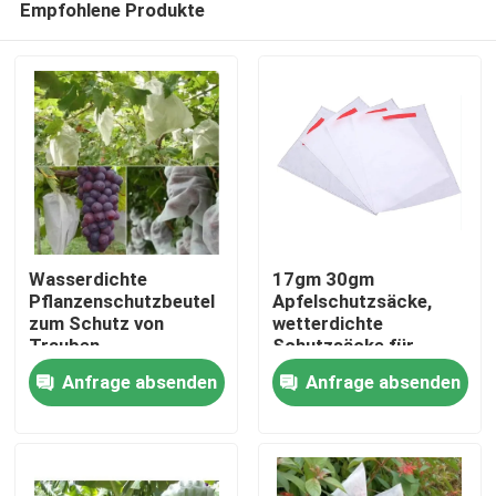
Empfohlene Produkte
Wasserdichte
17gm 30gm
Pflanzenschutzbeutel
Apfelschutzsäcke,
zum Schutz von
wetterdichte
Trauben
Schutzsäcke für
Zu Hause
Obstbäume
Anfrage absenden
Anfrage absenden
Produkte
Über uns