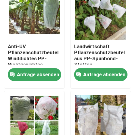
Werksbesichtigung
Qualitätskontrolle
Anti-UV
Landwirtschaft
Pflanzenschutzbeutel
Pflanzenschutzbeutel
Kontakt mit uns
Winddichtes PP-
aus PP-Spunbond-
Nichtgewebtes
Stoffen
Gewebe für Banane
Anfrage absenden
Anfrage absenden
Neuigkeiten
Bitte um ein Angebot
Nicht gewebte Gewebe
mit einem Durchmesser von mehr als 20 mm