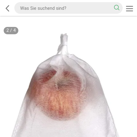
2
/
4