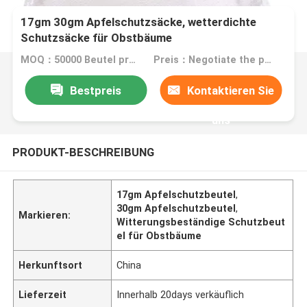
17gm 30gm Apfelschutzsäcke, wetterdichte
Schutzsäcke für Obstbäume
MOQ：50000 Beutel pro Artikel
Preis：Negotiate the price in detail according to the product
Bestpreis
Kontaktieren Sie
uns
PRODUKT-BESCHREIBUNG
17gm Apfelschutzbeutel
,
30gm Apfelschutzbeutel
,
Markieren:
Witterungsbeständige Schutzbeut
el für Obstbäume
Herkunftsort
China
Lieferzeit
Innerhalb 20days verkäuflich