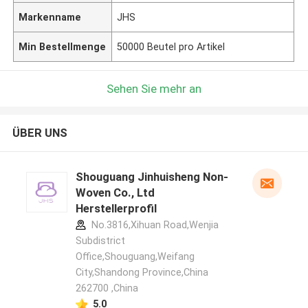
Markenname
JHS
Min Bestellmenge
50000 Beutel pro Artikel
Sehen Sie mehr an
ÜBER UNS
Shouguang Jinhuisheng Non-
Woven Co., Ltd
Herstellerprofil
No.3816,Xihuan Road,Wenjia
Subdistrict
Office,Shouguang,Weifang
City,Shandong Province,China
262700 ,China
5.0