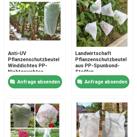
Werksbesichtigung
Qualitätskontrolle
Anti-UV
Landwirtschaft
Kontakt mit uns
Pflanzenschutzbeutel
Pflanzenschutzbeutel
Winddichtes PP-
aus PP-Spunbond-
Nichtgewebtes
Stoffen
Neuigkeiten
Gewebe für Banane
Anfrage absenden
Anfrage absenden
Bitte um ein Angebot
Nicht gewebte Gewebe
mit einem Durchmesser von mehr als 20 mm