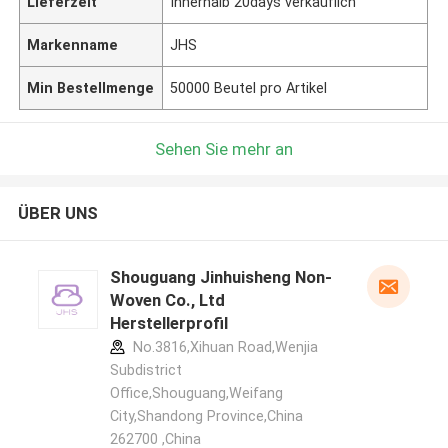
Lieferzeit
Innerhalb 20days verkäuflich
Markenname
JHS
Min Bestellmenge
50000 Beutel pro Artikel
Sehen Sie mehr an
ÜBER UNS
Shouguang Jinhuisheng Non-
Woven Co., Ltd
Herstellerprofil
No.3816,Xihuan Road,Wenjia
Subdistrict
Office,Shouguang,Weifang
City,Shandong Province,China
262700 ,China