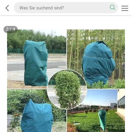
2
/
4