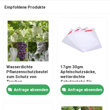
Empfohlene Produkte
Wasserdichte
17gm 30gm
Pflanzenschutzbeutel
Apfelschutzsäcke,
zum Schutz von
wetterdichte
Zu Hause
Trauben
Schutzsäcke für
Obstbäume
Anfrage absenden
Anfrage absenden
Produkte
Über uns