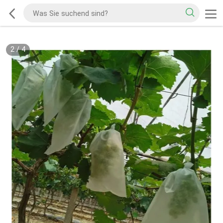
2
/
4