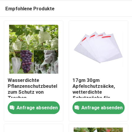
Empfohlene Produkte
Wasserdichte
17gm 30gm
Pflanzenschutzbeutel
Apfelschutzsäcke,
zum Schutz von
wetterdichte
Zu Hause
Trauben
Schutzsäcke für
Obstbäume
Anfrage absenden
Anfrage absenden
Produkte
Über uns