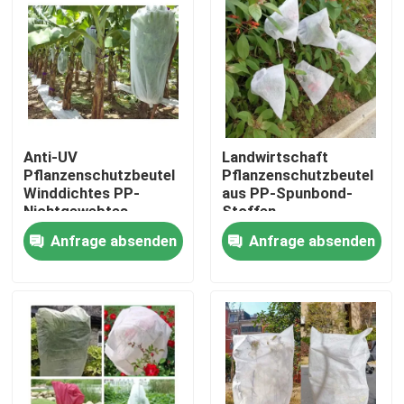
Werksbesichtigung
Qualitätskontrolle
Anti-UV
Landwirtschaft
Kontakt mit uns
Pflanzenschutzbeutel
Pflanzenschutzbeutel
Winddichtes PP-
aus PP-Spunbond-
Nichtgewebtes
Stoffen
Neuigkeiten
Gewebe für Banane
Anfrage absenden
Anfrage absenden
Bitte um ein Angebot
Nicht gewebte Gewebe
mit einem Durchmesser von mehr als 20 mm