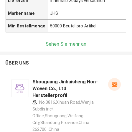
Lieferzeit
Innerhalb 20days verkäuflich
Markenname
JHS
Min Bestellmenge
50000 Beutel pro Artikel
Sehen Sie mehr an
ÜBER UNS
Shouguang Jinhuisheng Non-
Woven Co., Ltd
Herstellerprofil
No.3816,Xihuan Road,Wenjia
Subdistrict
Office,Shouguang,Weifang
City,Shandong Province,China
262700 ,China