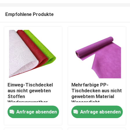
Empfohlene Produkte
Einweg-Tischdeckel
Mehrfarbige PP-
aus nicht gewebten
Tischdecken aus nicht
Zu Hause
Stoffen
gewebtem Material
Wiederverwertbar
Wasserdicht
Wasserdicht 40-80
Umweltfreundlich
Produkte
Anfrage absenden
Anfrage absenden
gm
Nicht toxisch
Über uns