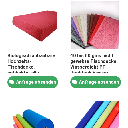
Werksbesichtigung
Qualitätskontrolle
Kontakt mit uns
Biologisch abbaubare
40 bis 60 gms nicht
Hochzeits-
gewebte Tischdecke
Tischdecke,
Wasserdicht PP
Neuigkeiten
antibakterielle
Rechteck Einweg
Kunststoff-
Anfrage absenden
Anfrage absenden
Tischdecke
Bitte um ein Angebot
Nicht gewebte Gewebe
mit einem Durchmesser von mehr als 20 mm