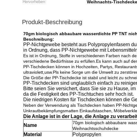
Hervorheben:
Weihnachts-Tischdeckel
Produkt-Beschreibung
70gm biologisch abbaubare wasserdichte PP TNT ni
Beschreibung:
PP-Nichtgewebe besteht aus Polypropylenfasern dur
in Ordnung, dass PP-Nichtgewebe mit Lebensmitteln
Es ist in Ordnung, Stoffe in verschiedenen Farben nach
verschiedene Bedürfnisse zu erfüllen.Es kann auch auf d
PP-Tischdecken können in Hochzeiten, Partys, Restaurants, H
ultraviolett,usw.Pls keine Sorge um die Umwelt zu zerstöre
Die Größe der PP-Tischdecke ist stabil und leicht zu schn
PP-Tischdecken sind unglaublich einfach zu reinige
Bitte seien Sie versichert, dass Sie sie zu Hause, 
da die Festigkeit des PP-Tischtuches sehr hoch ist.
Die niedrigen Kosten für Tischdecken können die G
Neben der Verwendung als Tischdecken haben PP-Nichtgew
Unkrautbekämpfungsmatten Einkaufstaschen, Möbelverkle
Die Anlage ist in der Lage, die Anlage zu verarbei
70gm biologisch abbaubare wass
Name
Weihnachtsschuhdecke
Material
Polypropylen