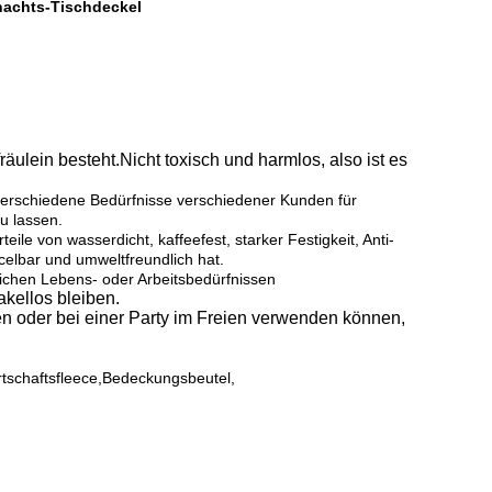
nachts-Tischdeckel
äulein besteht.
Nicht toxisch und harmlos, also ist es
erschiedene Bedürfnisse verschiedener Kunden für
u lassen.
ile von wasserdicht, kaffeefest, starker Festigkeit, Anti-
celbar und umweltfreundlich hat.
lichen Lebens- oder Arbeitsbedürfnissen
kellos bleiben.
ien oder bei einer Party im Freien verwenden können,
tschaftsfleece,Bedeckungsbeutel,