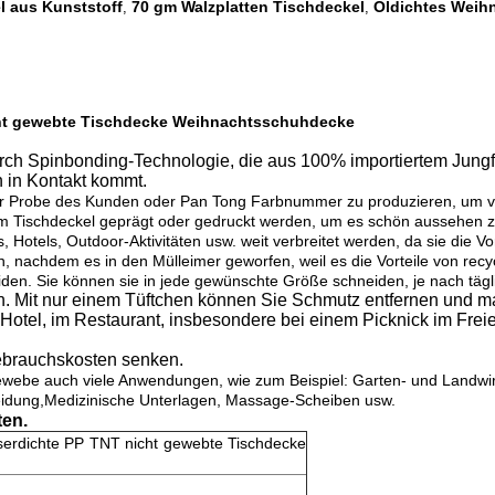
 aus Kunststoff
70 gm Walzplatten Tischdeckel
Öldichtes Weih
,
,
cht gewebte Tischdecke Weihnachtsschuhdecke
ch Spinbonding-Technologie, die aus 100% importiertem Jungfr
 in Kontakt kommt.
 der Probe des Kunden oder Pan Tong Farbnummer zu produzieren, um v
em Tischdeckel geprägt oder gedruckt werden, um es schön aussehen z
otels, Outdoor-Aktivitäten usw. weit verbreitet werden, da sie die Vorte
n, nachdem es in den Mülleimer geworfen, weil es die Vorteile von recy
eiden. Sie können sie in jede gewünschte Größe schneiden, je nach täg
n. Mit nur einem Tüftchen können Sie Schmutz entfernen und ma
im Hotel, im Restaurant, insbesondere bei einem Picknick im Fre
ebrauchskosten senken.
ebe auch viele Anwendungen, wie zum Beispiel: Garten- und Landwir
idung,Medizinische Unterlagen, Massage-Scheiben usw.
ten.
erdichte PP TNT nicht gewebte Tischdecke