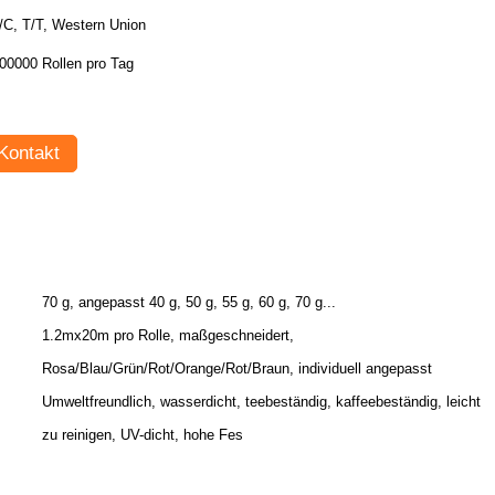
/C, T/T, Western Union
00000 Rollen pro Tag
Kontakt
70 g, angepasst 40 g, 50 g, 55 g, 60 g, 70 g...
1.2mx20m pro Rolle, maßgeschneidert,
Rosa/Blau/Grün/Rot/Orange/Rot/Braun, individuell angepasst
Umweltfreundlich, wasserdicht, teebeständig, kaffeebeständig, leicht
zu reinigen, UV-dicht, hohe Fes