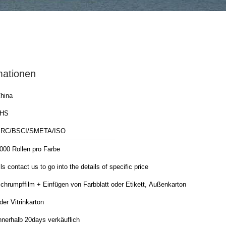
mationen
hina
JHS
RC/BSCI/SMETA/ISO
000 Rollen pro Farbe
ls contact us to go into the details of specific price
chrumpffilm + Einfügen von Farbblatt oder Etikett, Außenkarton
der Vitrinkarton
nnerhalb 20days verkäuflich