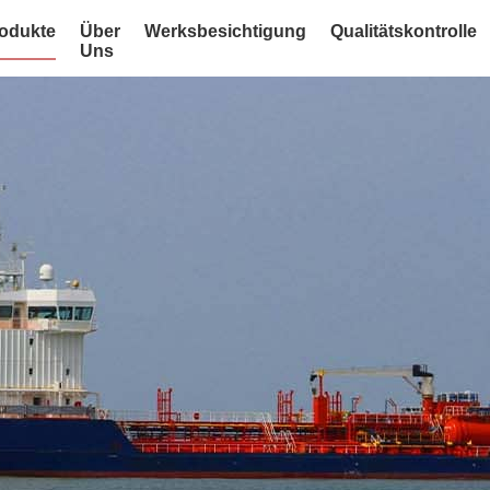
odukte
Über
Werksbesichtigung
Qualitätskontrolle
Uns