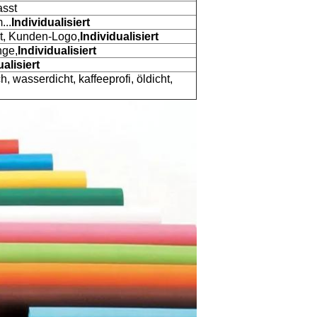
asst
...
Individualisiert
kt, Kunden-Logo,
Individualisiert
nge,
Individualisiert
ualisiert
, wasserdicht, kaffeeprofi, öldicht,