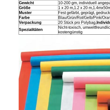
Gewicht
10-200 gm, individuell angep
Größe
1 x 20 m,1.2 x 20 m,1.4mx50m
Muster
Fest gefärbt, geprägt, gedruc
Farbe
Blau/Grün/Rot/Gelb/Pink/Ora
Verpackung
20 Stück pro Polybag,
Individ
Nicht-toxisch, umweltfreundlich
Spezialitäten
kostengünstig