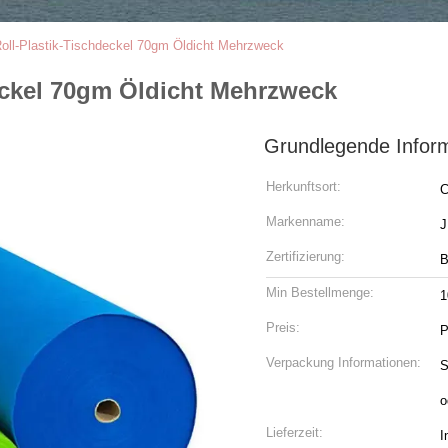
oll-Plastik-Tischdeckel 70gm Öldicht Mehrzweck
eckel 70gm Öldicht Mehrzweck
Grundlegende Infor
Herkunftsort:
C
Markenname:
Zertifizierung:
B
Min Bestellmenge:
1
Preis:
P
Verpackung Informationen:
S
o
Lieferzeit:
I