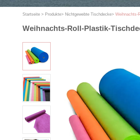
Startseite
>
Produkte
>
Nichtgewebte Tischdecke
>
Weihnachts-R
Weihnachts-Roll-Plastik-Tischd