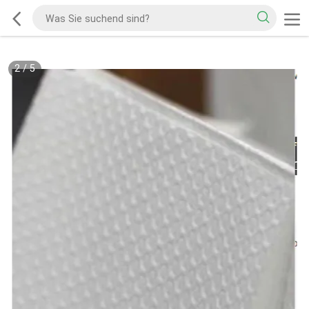
2
/
5