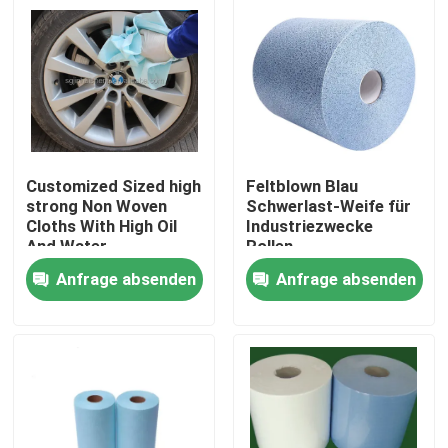
Customized Sized high
Feltblown Blau
strong Non Woven
Schwerlast-Weife für
Cloths With High Oil
Industriezwecke
And Water
Rollen
Absorbency Jumbo
Polypropylenmaterial
Anfrage absenden
Anfrage absenden
Industrial Wipes
Zu Hause
Produkte
Über uns