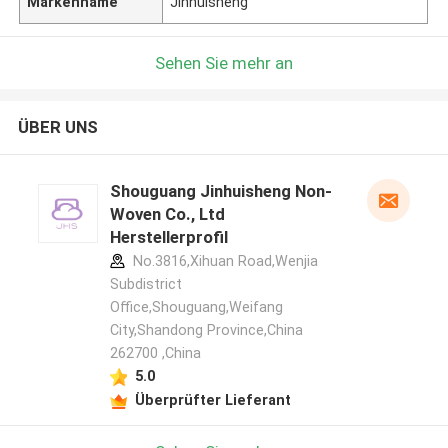
Markenname
Jinhuisheng
Sehen Sie mehr an
ÜBER UNS
Shouguang Jinhuisheng Non-
Woven Co., Ltd
Herstellerprofil
No.3816,Xihuan Road,Wenjia
Subdistrict
Office,Shouguang,Weifang
City,Shandong Province,China
262700 ,China
5.0
Überprüfter Lieferant