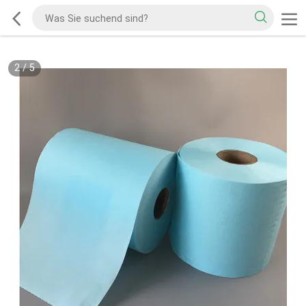
2
/
5