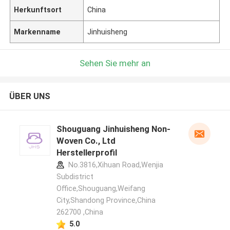
Herkunftsort
China
Markenname
Jinhuisheng
Sehen Sie mehr an
ÜBER UNS
Shouguang Jinhuisheng Non-
Woven Co., Ltd
Herstellerprofil
No.3816,Xihuan Road,Wenjia
Subdistrict
Office,Shouguang,Weifang
City,Shandong Province,China
262700 ,China
5.0