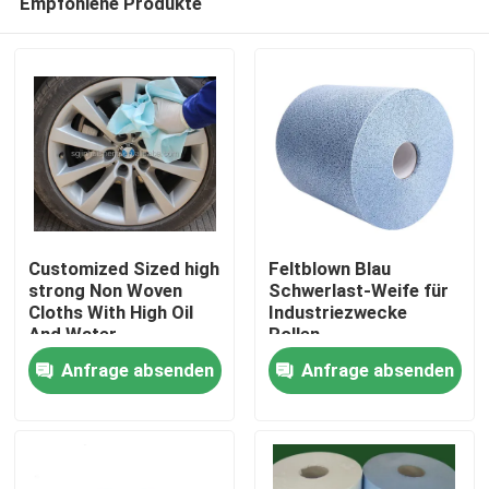
Empfohlene Produkte
Customized Sized high
Feltblown Blau
strong Non Woven
Schwerlast-Weife für
Cloths With High Oil
Industriezwecke
And Water
Rollen
Zu Hause
Absorbency Jumbo
Polypropylenmaterial
Anfrage absenden
Anfrage absenden
Industrial Wipes
Produkte
Über uns