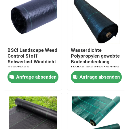
Werksbesichtigung
Qualitätskontrolle
BSCI Landscape Weed
Wasserdichte
Kontakt mit uns
Control Stoff
Polypropylen gewebte
Schwerlast Winddicht
Bodenbedeckung
Praktisch
Rollen ungiftig 2x20m
Neuigkeiten
Anfrage absenden
Anfrage absenden
Bitte um ein Angebot
Nicht gewebte Gewebe
mit einem Durchmesser von mehr als 20 mm