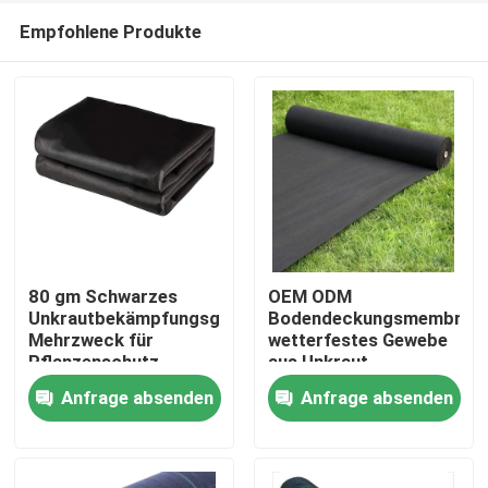
Empfohlene Produkte
80 gm Schwarzes
OEM ODM
Unkrautbekämpfungsgewebe
Bodendeckungsmembran,
Mehrzweck für
wetterfestes Gewebe
Zu Hause
Pflanzenschutz
aus Unkraut
Anfrage absenden
Anfrage absenden
Produkte
Über uns