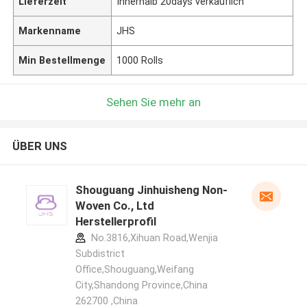
Lieferzeit
Innerhalb 20days verkäuflich
Markenname
JHS
Min Bestellmenge
1000 Rolls
Sehen Sie mehr an
ÜBER UNS
Shouguang Jinhuisheng Non-
Woven Co., Ltd
Herstellerprofil
No.3816,Xihuan Road,Wenjia
Subdistrict
Office,Shouguang,Weifang
City,Shandong Province,China
262700 ,China