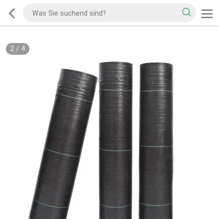
2
/
4