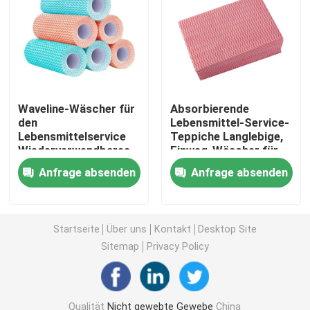
Nichtgewebte Tischdecke
Haushaltsreinigungsschlauch
Waveline-Wäscher für
Absorbierende
den
Lebensmittel-Service-
Spunlace-Reinigungstücher
Lebensmittelservice
Teppiche Langlebige,
Wiederverwendbares
Einweg-Wäscher für
Spunlace aus nicht
die
Schwerlast-Wäsche für Industriezwecke
Anfrage absenden
Anfrage absenden
gewebtem Stoff für
Lebensmittelverarbeitung
die Küche
Wegwerfreinigungstücher
Startseite
Über uns
Kontakt
Desktop Site
Sitemap
Privacy Policy
Wipper für den Lebensmittelbereich
Einweg-Wäsche für die Küche
Qualität
Nicht gewebte Gewebe
China