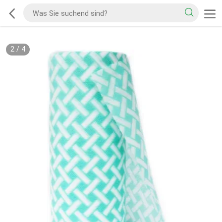
2
/
4