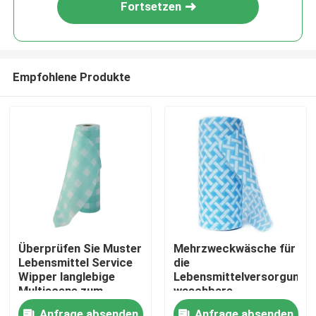
Fortsetzen
Empfohlene Produkte
Zu Hause
Überprüfen Sie Muster
Mehrzweckwäsche für
Lebensmittel Service
die
Produkte
Wipper langlebige
Lebensmittelversorgung,
Multiscene zum
waschbare
Reinigen
wiederverwendbare
Über uns
Anfrage absenden
Anfrage absenden