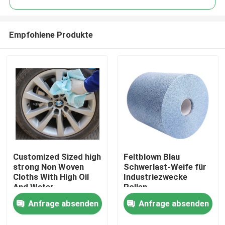
Empfohlene Produkte
Customized Sized high
Feltblown Blau
Zu Hause
strong Non Woven
Schwerlast-Weife für
Cloths With High Oil
Industriezwecke
And Water
Rollen
Produkte
Absorbency Jumbo
Polypropylenmaterial
Anfrage absenden
Anfrage absenden
Industrial Wipes
Über uns