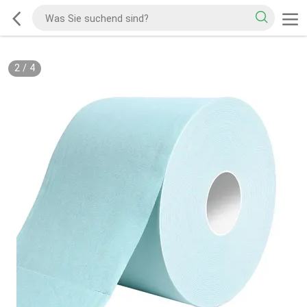
2
/
4