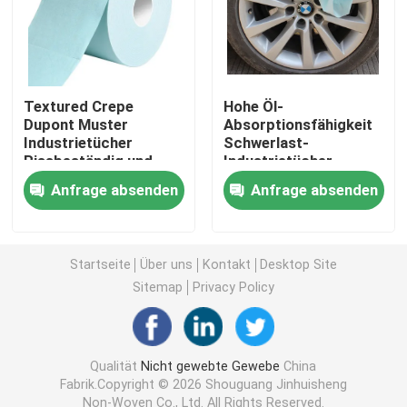
Nichtgewebte Tischdecke
Haushaltsreinigungsschlauch
Textured Crepe
Hohe Öl-
Dupont Muster
Absorptionsfähigkeit
Industrietücher
Schwerlast-
Rissbeständig und
Industrietücher
Spunlace-Reinigungstücher
langlebig für schwere
30x60cm Stückgröße
Anfrage absenden
Anfrage absenden
Reinigung
zur Reinigung
Schwerlast-Wäsche für Industriezwecke
Startseite
Über uns
Kontakt
Desktop Site
Wegwerfreinigungstücher
Sitemap
Privacy Policy
Wipper für den Lebensmittelbereich
Qualität
Nicht gewebte Gewebe
China
Fabrik.Copyright © 2026 Shouguang Jinhuisheng
Einweg-Wäsche für die Küche
Non-Woven Co., Ltd. All Rights Reserved.