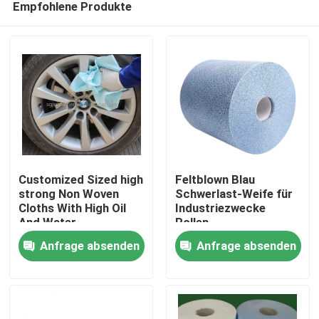
Empfohlene Produkte
Customized Sized high
Feltblown Blau
strong Non Woven
Schwerlast-Weife für
Cloths With High Oil
Industriezwecke
And Water
Rollen
Zu Hause
Absorbency Jumbo
Polypropylenmaterial
Anfrage absenden
Anfrage absenden
Industrial Wipes
Produkte
Über uns