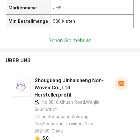
Markenname
JHS
Min Bestellmenge
500 Kisten
Sehen Sie mehr an
ÜBER UNS
Shouguang Jinhuisheng Non-
Woven Co., Ltd
Herstellerprofil
No.3816,Xihuan Road,Wenjia
Subdistrict
Office,Shouguang,Weifang
City,Shandong Province,China
262700 ,China
5.0