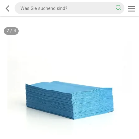
2
/
4