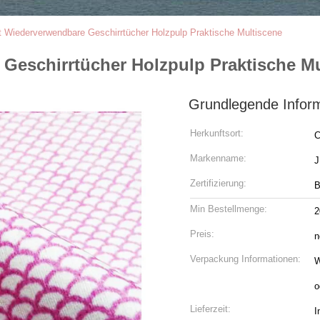
 Wiederverwendbare Geschirrtücher Holzpulp Praktische Multiscene
Geschirrtücher Holzpulp Praktische Mu
Grundlegende Infor
Herkunftsort:
C
Markenname:
Zertifizierung:
B
Min Bestellmenge:
2
Preis:
n
Verpackung Informationen:
W
o
Lieferzeit:
I