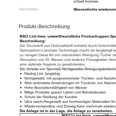
schnell trocknen.
Hervorheben:
Wasserdichte wiederver
Produkt-Beschreibung
BSCI Lint-freie, umweltfreundliche Fischschuppen-S
Beschreibung:
Der Druckstoff aus Holzzzellstoff entsteht durch fortschr
Spinnspitzen-Laminate-Technologie macht sie langlebigFar
zu reinigen.Diese Art von industriellen Reinigung Tücher i
Absorption von Öl, Wasser und anderen Flüssigkeiten.Seine
eine optimale Hygiene zu gewährleisten.
Die Vorteile von Spinnlaß-Nichtgewebe-Reinigungsbedeckun
Niedrig Lint, langlebig
Nichtgewebt, mit ausgezeichneter Trocken- und Nassfesti
Weit verbreitete Anwendungen im Trocknen von Haaren
Hohe Absorptionsfähigkeit von Wasser
Billige Produkte sparen Leben und Betriebskosten
Schutz der Kleidung der Kunden
Ultra weich,
Hergestellt aus hochwertigen Materialien fü
Wiederverwendbar und Einweg,
Kann mehrmals wiederv
Die Anlage ist in der Lage, die Anlage zu verarbeiten.
BSCI Lint-freie, umweltfr