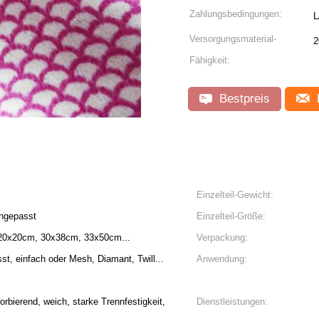
Zahlungsbedingungen:
L
Versorgungsmaterial-
2
Fähigkeit:
Bestpreis
Einzelteil-Gewicht:
angepasst
Einzelteil-Größe:
 20x20cm, 30x38cm, 33x50cm...
Verpackung:
t, einfach oder Mesh, Diamant, Twill...
Anwendung:
sorbierend, weich, starke Trennfestigkeit,
Dienstleistungen: