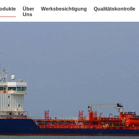
odukte
Über
Werksbesichtigung
Qualitätskontrolle
Uns