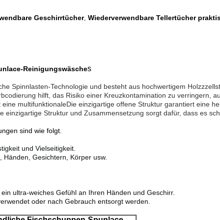
wendbare Geschirrtücher
Wiederverwendbare Tellertücher prakti
,
s
punlace-Reinigungswäsche
ittliche Spinnlasten-Technologie und besteht aus hochwertigem Holzzzel
bcodierung hilft, das Risiko einer Kreuzkontamination zu verringern, 
st eine multifunktionaleDie einzigartige offene Struktur garantiert ein
 einzigartige Struktur und Zusammensetzung sorgt dafür, dass es schne
gen sind wie folgt.
gkeit und Vielseitigkeit.
, Händen, Gesichtern, Körper usw.
r ein ultra-weiches Gefühl an Ihren Händen und Geschirr.
erwendet oder nach Gebrauch entsorgt werden.
eundliche Fischschuppen-Spunlace-