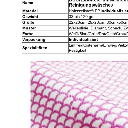
Name
Reinigungswäsche
s
Material
Holzzzellstoff+PP,
Individualisier
Gewicht
33 bis 120 gm
Größe
22x20cm, 25x28cm, 30cmx50cm.
Muster
Wellenlinie, Diamant, Scheck, Zw
Farbe
Weiß/Blau/Grün/Rot/Gelb/Grau/Pi
Verpackung
Individualisiert
Lintfrei/Kostenarm/Einweg/Vielz
Spezialitäten
Festigkeit