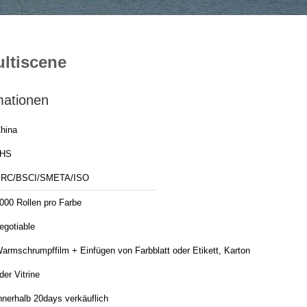
ltiscene
mationen
hina
JHS
RC/BSCI/SMETA/ISO
000 Rollen pro Farbe
egotiable
armschrumpffilm + Einfügen von Farbblatt oder Etikett, Karton
der Vitrine
nnerhalb 20days verkäuflich