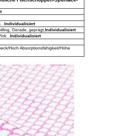
t
..
Individualisiert
illing, Gerade, geprägt,
Individualisiert
nk...
Individualisiert
weck/Hoch Absorptionsfähigkeit/Höhe