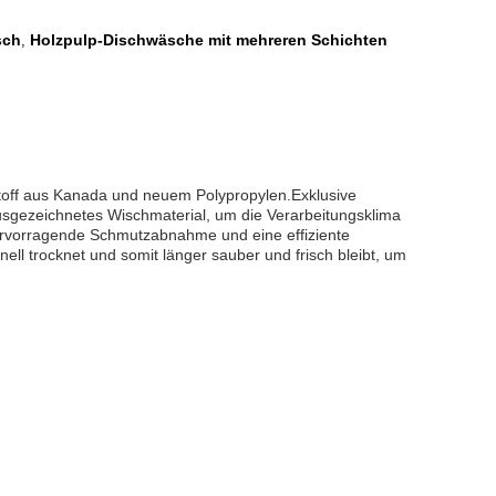
sch
Holzpulp-Dischwäsche mit mehreren Schichten
,
lstoff aus Kanada und neuem Polypropylen.Exklusive
ausgezeichnetes Wischmaterial, um die Verarbeitungsklima
e hervorragende Schmutzabnahme und eine effiziente
ll trocknet und somit länger sauber und frisch bleibt, um