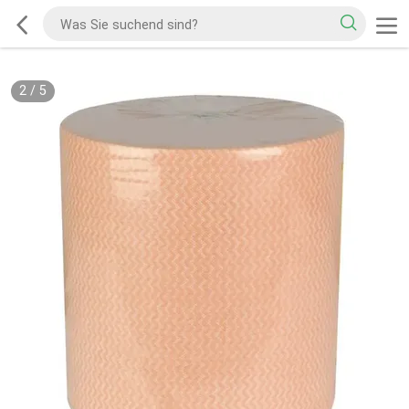
2
/
5