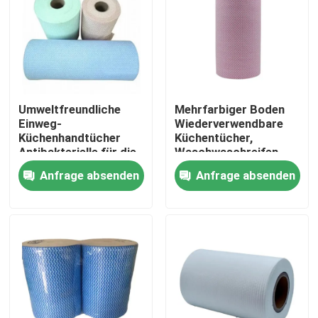
Werksbesichtigung
Qualitätskontrolle
Umweltfreundliche
Mehrfarbiger Boden
Einweg-
Wiederverwendbare
Kontakt mit uns
Küchenhandtücher
Küchentücher,
Antibakterielle für die
Waschwaschreifen
Krankenhausreinigung
Anfrage absenden
Anfrage absenden
Neuigkeiten
Bitte um ein Angebot
Nicht gewebte Gewebe
mit einem Durchmesser von mehr als 20 mm