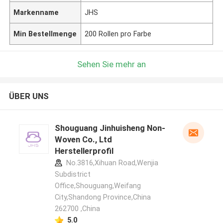
Markenname
JHS
Min Bestellmenge
200 Rollen pro Farbe
Sehen Sie mehr an
ÜBER UNS
Shouguang Jinhuisheng Non-
Woven Co., Ltd
Herstellerprofil
No.3816,Xihuan Road,Wenjia
Subdistrict
Office,Shouguang,Weifang
City,Shandong Province,China
262700 ,China
5.0