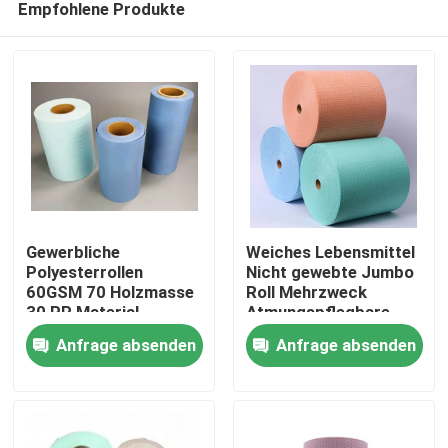
Empfohlene Produkte
Gewerbliche
Weiches Lebensmittel
Polyesterrollen
Nicht gewebte Jumbo
60GSM 70 Holzmasse
Roll Mehrzweck
30 PP Material
Atmungspflegbare
Zu Hause
Dauerhaft
Sponnen gebunden
Anfrage absenden
Anfrage absenden
Produkte
Über uns