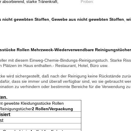
er absorbierend, starke Tränenkraft,
Proben:
 nicht gewebten Stoffen
Gewebe aus nicht gewebten Stoffen
wi
,
,
gsstücke Rollen Mehrzweck-Wiederverwendbare Reinigungstücher
neller mit diesem Einweg-Chemie-Bindungs-Reinigungstuch. Starke Ris
n Plätzen im Haus enthalten.- Restaurant, Hotel, Büro usw.
ke wird sichergestellt, daß nach der Reinigung keine Rückstände zurüc
für, dass sie immer und überall verfügbar sind, wo sie gebraucht wer
nation zu verhindern oder bestimmte Bereiche für die Verwendung z
ten.
ht gewebte Kleidungsstücke Rollen
einigungstücher
2 Rollen/Verpackung
isiert
st