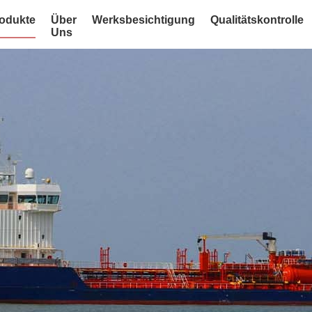
odukte
Über
Werksbesichtigung
Qualitätskontrolle
Uns