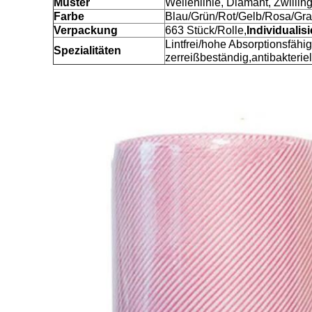
Muster
Wellenlinie, Diamant, Zwilling
Farbe
Blau/Grün/Rot/Gelb/Rosa/Gra
Verpackung
663 Stück/Rolle,
Individualisi
Lintfrei/hohe Absorptionsfähi
Spezialitäten
zerreißbeständig,antibakterie