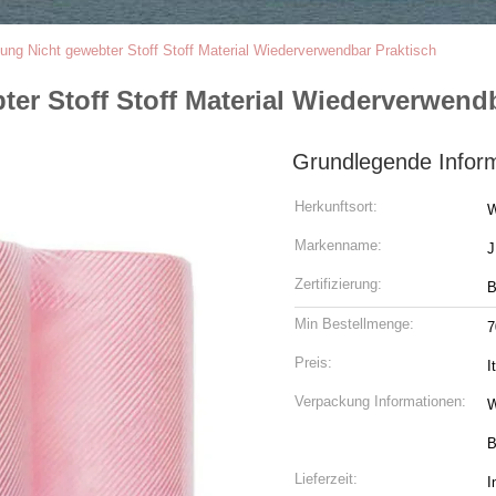
ng Nicht gewebter Stoff Stoff Material Wiederverwendbar Praktisch
r Stoff Stoff Material Wiederverwendb
Grundlegende Infor
Herkunftsort:
W
Markenname:
Zertifizierung:
B
Min Bestellmenge:
7
Preis:
I
Verpackung Informationen:
W
B
Lieferzeit:
I