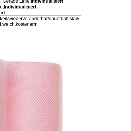
, Gerade Linie,
Individualisiert
u,
Individualisiert
ert
gkeit/wiederveränderbar/dauerhaft,stark
ll,weich,kostenarm