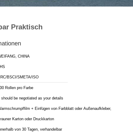
ar Praktisch
mationen
EIFANG, CHINA
JHS
RC/BSCI/SMETA/ISO
00 Rollen pro Farbe
t should be negotiated as your details
armschrumpffilm + Einfügen von Farbblatt oder Außenaufkleber,
rauner Karton oder Druckkarton
nnerhalb von 30 Tagen, verhandelbar