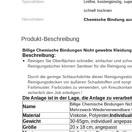
Spezialitäten:
Lintfrei, kostengünstig, sup
schnell trocknen
Hervorheben:
Chemische Bindung aus
Produkt-Beschreibung
Billige Chemische Bindungen Nicht gewebte Kleidun
Beschreibung:
Reinigen Sie Oberflächen schneller, einfacher und sch
Reinigungstücher können Sanitiser für die Reinigung vo
Durch die geringe Schlauchdichte dieser Reinigungsstüc
Reinigungsdecken vor äußeren Schadstoffen und sorgt da
Farbmuster, Farbcodes zu verwenden, um Kreuzkontami
sicherlich den Job erledigen.!
Die Anlage ist in der Lage, die Anlage zu verarbei
Billige Chemische Bindungen Nic
Name
Mehrzweck-Wiederverwendbare R
Material
Viskose, Polyester,
Individual
Gewicht
30-65gm, individuell angepas
Größe
20 x 18 cm, angepasst