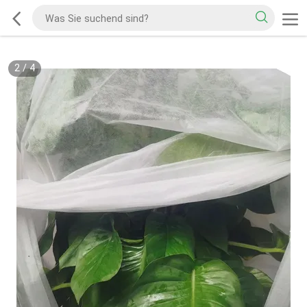
2
/
4