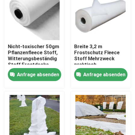
Werksbesichtigung
Qualitätskontrolle
Nicht-toxischer 50gm
Breite 3,2 m
Pflanzenfleece Stoff,
Frostschutz Fleece
Kontakt mit uns
Witterungsbeständig
Stoff Mehrzweck
Stoff Frostdecke
praktisch
Anfrage absenden
Anfrage absenden
Neuigkeiten
Bitte um ein Angebot
Nicht gewebte Gewebe
mit einem Durchmesser von mehr als 20 mm