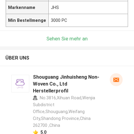
Markenname
JHS
Min Bestellmenge
3000 PC
Sehen Sie mehr an
ÜBER UNS
Shouguang Jinhuisheng Non-
Woven Co., Ltd
Herstellerprofil
No.3816,Xihuan Road,Wenjia
Subdistrict
Office,Shouguang,Weifang
City,Shandong Province,China
262700 ,China
5.0