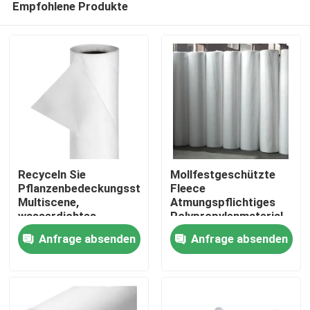
Empfohlene Produkte
Recyceln Sie
Mollfestgeschützte
Pflanzenbedeckungsstoff
Fleece
Multiscene,
Atmungspflichtiges
wasserdichtes
Polypropylenmaterial
Zu Hause
Winterfleece für
Anfrage absenden
Anfrage absenden
Pflanzen
Produkte
Über uns